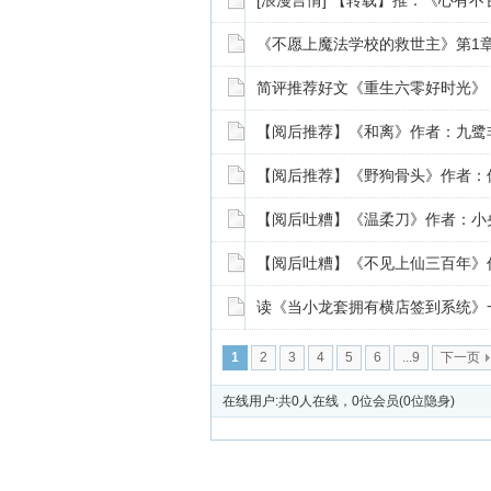
[浪漫言情] 【转载】推：《心有
《不愿上魔法学校的救世主》第1章
简评推荐好文《重生六零好时光》
【阅后推荐】《和离》作者：九鹭
【阅后推荐】《野狗骨头》作者：
【阅后吐糟】《温柔刀》作者：小
【阅后吐糟】《不见上仙三百年》
读《当小龙套拥有横店签到系统》
1
2
3
4
5
6
...9
下一页
在线用户:共0人在线，0位会员(0位隐身)