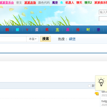
派派音乐台
密文
派派农场
颜色代码
魔堡
鱼
机器人
聊天
聊天2
派派俱乐
用
户
密
名
码
靓
赌
V
蛋
奖
充
愿
抢
时
堡
搜索
热搜：
碉堡
本版
新窗
作
sem
2021
hxtg
2025