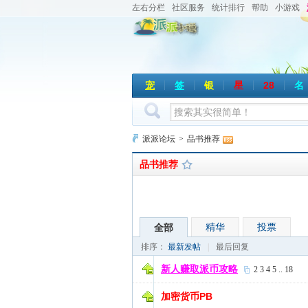
左右分栏
社区服务
统计排行
帮助
小游戏
宠
签
银
星
28
名
派派论坛
>
品书推荐
品书推荐
精华
投票
全部
排序：
最新发帖
|
最后回复
新人赚取派币攻略
2
3
4
5
..
18
加密货币PB