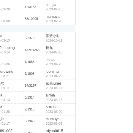
shuijia
12
/3183
-09-28
2023-04-13
mumuya
58
/10995
-08-08
2023-02-28
ma
派派小时
5
/2370
-03-13
2024-10-21
0houping
桃九
132
/11266
-07-14
2024-07-18
lilu.pp
1
/1688
-05-06
2023-04-23
rowing
looming
7
/1803
-08-21
2023-04-23
贝尔
紫菀juner
34
/3197
-09-11
2023-04-14
ma
airma
0
/1314
-03-13
2023-03-13
ma
tvsu123
2
/1315
-01-28
2023-03-09
贝尔
mumuya
6
/1343
-01-17
2023-03-03
e891003
rdyao0615