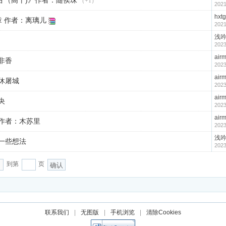
不甘（高干)》作者：随侯珠
（+1）
2021
hxtg
 作者：离璃儿
2021
浅
2023
air
非香
2023
air
休屠城
2023
air
央
2023
air
作者：木苏里
2023
浅
一些想法
2023
到第
页
确认
联系我们
|
无图版
|
手机浏览
|
清除Cookies