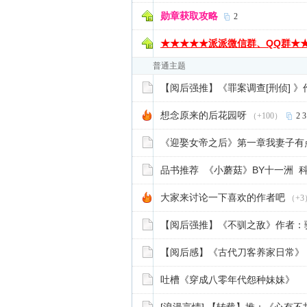
勋章获取攻略
2
★★★★★派派微信群、QQ群★
普通主题
【阅后强推】《罪案调查[刑侦] 》
想念原来的后花园呀
（+100）
2
3
《迎娶女帝之后》第一章我妻子有
品书推荐 《小蘑菇》BY十一洲 
大家来讨论一下喜欢的作者吧
（+3
【阅后强推】《不驯之敌》作者：
【阅后感】《古代刀客养家日常》
吐槽《穿成八零年代怨种妹妹》