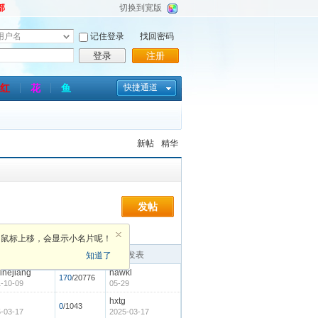
部
切换到宽版
记住登录
找回密码
登录
注册
红
花
鱼
快捷通道
新帖
精华
发帖
鼠标上移，会显示小名片呢！
者
回复
最后发表
知道了
inejiang
hawkl
170
/20776
-10-09
05-29
hxtg
0
/1043
-03-17
2025-03-17