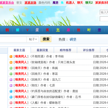
派派音乐台
密文
派派农场
颜色代码
魔堡
鱼
机器人
聊天
聊天2
派派俱乐
用
户
密
名
码
靓
赌
V
蛋
奖
充
愿
抢
时
堡
搜索
热搜：
碉堡
帖子
最新主题
最新回复
精华推荐
评分推荐
[
唯美同人
]
《不期而遇》作者：李书锦
日期:2026-0
[
唯美同人
]
《软袖绕直枪》作者：只有三根头发
日期:2026-0
[
都市言情
]
《回南天》作者：殊娓
日期:2026-0
[
唯美同人
]
《回南天》作者：寒菽
日期:2026-0
[
唯美同人
]
《回南天》作者：温九三
日期:2026-0
[
唯美同人
]
《朝生》作者：七原
日期:2026-0
[
唯美同人
]
《钓系受与叔攻的适配度》作者：鹿拾
日期:2026-0
[
唯美同人
]
《豪门亲爸在娃综缺德爆红》作者：忘书
日期:2026-0
[
唯美同人
]
《入瘾》作者：暧昧散尽
日期:2026-0