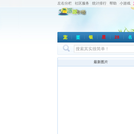
左右分栏
社区服务
统计排行
帮助
小游戏
宠
签
银
星
28
名
最新图片