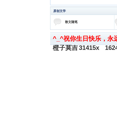
原创文学
散文随笔
^_^祝你生日快乐，永
橙子莫吉
31415x
162
托
879