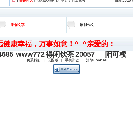
[
唯美同人
]
《嫁给铁哥们》作者：衣落成火
日期:2026-0
原创文字
原创作文
远健康幸福，万事如意！^_^亲爱的：
4685
www772
得闲饮茶
20057
阳可樱
585612
联系我们
|
无图版
|
手机浏览
|
清除Cookies