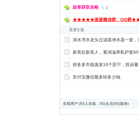
勋章获取攻略
2
★★★★★派派微信群、QQ群★
普通主题
清水湾水龙头过滤器净水器一套，派
新美欣新美人，紧润滋养私护套60元
拼多多市值蒸发10个苏宁，投诉量
支付宝微信最多转多少钱
在线用户:共0人在线，0位会员(0位隐身)