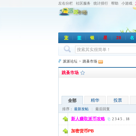
左右分栏
社区服务
统计排行
帮助
小游戏
宠
签
银
星
28
名
派派论坛
>
跳蚤市场
跳蚤市场
精华
投票
全部
排序：
最新发帖
|
最后回复
新人赚取派币攻略
2
3
4
5
..
18
加密货币PB