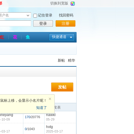
部
切换到宽版
记住登录
找回密码
登录
注册
红
花
鱼
快捷通道
新帖
精华
发帖
鼠标上移，会显示小名片呢！
者
回复
最后发表
知道了
inejiang
hawkl
170
/20776
-10-09
05-29
hxtg
0
/1043
-03-17
2025-03-17