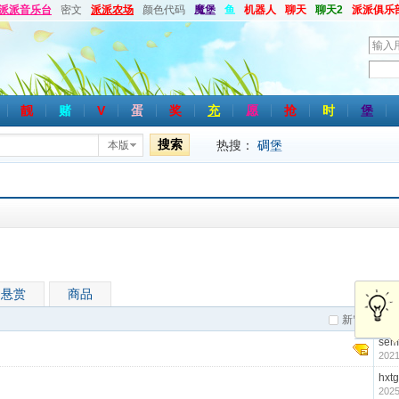
派派音乐台
密文
派派农场
颜色代码
魔堡
鱼
机器人
聊天
聊天2
派派俱乐
用
户
密
名
码
靓
赌
V
蛋
奖
充
愿
抢
时
堡
搜索
热搜：
碉堡
本版
悬赏
商品
新窗
作
sem
2021
hxtg
2025