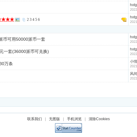
hxtg
2022
hxtg
★★★★
2
3
4
5
6
2021
hxtg
币可用50000派币一套
2022
hxtg
一套(36000派币可兑换)
2022
小
30万条
2021
风
2022
联系我们
|
无图版
|
手机浏览
|
清除Cookies