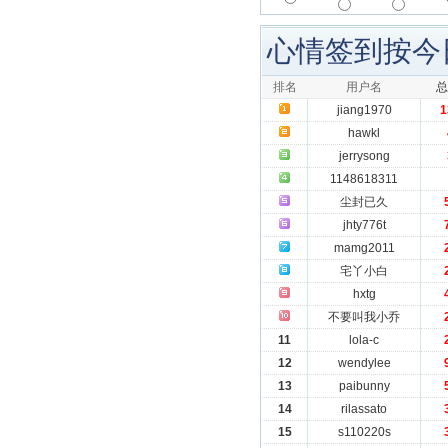
心情签到按今
排名
用户名
总
jiang1970
1
hawkl
jerrysong
1148618311
尘封已久
jhty776t
mamg2011
宅丫小白
hxtg
不要叫我小乔
11
lola-c
12
wendylee
13
paibunny
14
rilassato
15
s110220s