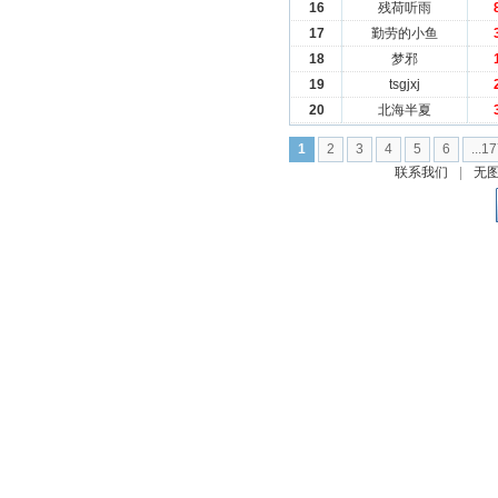
16
残荷听雨
17
勤劳的小鱼
18
梦邪
19
tsgjxj
20
北海半夏
1
2
3
4
5
6
...1
联系我们
|
无