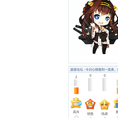
派派论坛 - 今日心情签到一览
0
0
2
高兴
愤怒
忧虑