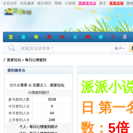
左右分栏
社区服务
统计排行
帮助
小游戏
派派音乐台
密文
派派农场
颜
宠
签
银
星
28
名
靓
赌
V
蛋
帖子
派派论坛
»
每日心情签到
签到服务台
派派小说
您尚未
登录
或
注册
进入 -
派派论坛
。
心情签到统计
参与签到人数
3538
日 第一
今日签到人次
4
本月签到人次
44
上月签到人次
249
数：
5倍
个人 - 每日心情签到统计