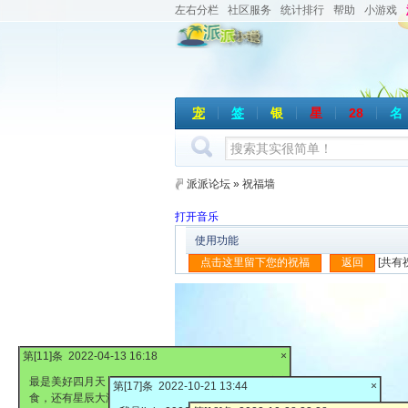
左右分栏
社区服务
统计排行
帮助
小游戏
宠
签
银
星
28
名
派派论坛
»
祝福墙
打开音乐
使用功能
[共有
第[11]条 2022-04-13 16:18
×
最是美好四月天，等待解封了，出去浪啊！阳光，美
第[17]条 2022-10-21 13:44
×
第[2]条 2021-05-05 20:57
×
食，还有星辰大海