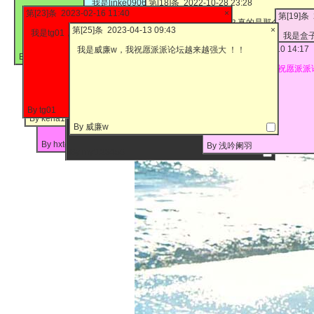
我是linke0906，我祝愿派派论坛越来越强大 ！
第[18]条 2022-10-28 23:28
第[
第[12]条 2022-05-25 23:10
我是vine891003，我祝愿派派小说论坛越来越强大
第[7]条 2021-08-20 14:11
×
第[23]条 2023-02-16 11:40
×
第[19]条 
第[4]条 2021-07-06 08:
！
第[5]条 2021-07-19 16:53
×
这是当年那个派派吗？真的是那个派派回来
我
我是白额，祝愿论坛里的大家身
我是hxtg，我祝愿我和老婆的爱情能天长地久，永不
第[14]条 2022-05-26 16:58
×
第[25]条 2023-04-13 09:43
×
我是tg01，我祝愿派派论坛越来越强大 ！
久
第[3]条 2021-05-27 09:57
我是盒子
×
2021年下半年希望能
天都有小说看 \^o^/
我祝愿派派小说论坛越来越强大 ！
分离 ！ ( ＾∀＾）（*＾-＾*）
第[1]条 2021-02-28 14:47
×
我是迷途过客，我祝愿派派论坛越来越强大 ！ 祝我
第[22]条 2023-01-10 14:17
我是威廉w，我祝愿派派论坛越来越强大 ！！
第[8]条 2021-09-20 16:17
<font size=6><b>我是hxtg，我祝愿派派小说论坛越
×
By 千面妖
自己业绩做好，房子得到满意价格，尽快办理手续
我是hxtg，我祝愿派派小说论坛越来越强大 ！
来越强大 ！</font></b> <img src=http://pp.9yht.co
我是浅吟阑羽，我祝愿派派
我是myf，我希望一年后我能考上理想的大学！冲
By linke0906
m/images/wind/logo.png>
By vine891003
鸭！
By 小初筱
By
By 白额
By hxtg
By tg01
By 盒子
By 大花
By keria1980
By 迷途过客
By 威廉w
By hxtg
By hxtg
By 浅吟阑羽
By myf123456