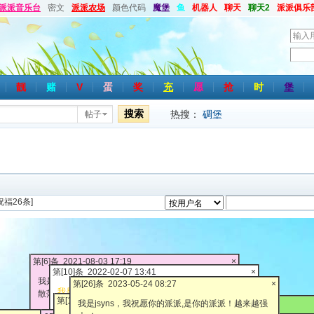
派派音乐台
密文
派派农场
颜色代码
魔堡
鱼
机器人
聊天
聊天2
派派俱乐
用
户
密
名
码
靓
赌
V
蛋
奖
充
愿
抢
时
堡
搜索
热搜：
碉堡
帖子
祝福26条]
第[6]条 2021-08-03 17:19
×
第[10]条 2022-02-07 13:41
×
我是心诚如玉，我祝愿派派小说论坛长长久久，希望
第[26]条 2023-05-24 08:27
×
我是梅卿卿，我祝愿派派小说论坛越来越强大 ！人
散落的小伙伴们都能回归。
第[16]条 2022-06-17 12:05
×
第[20]条 2022-12-05 16:05
我是jsyns，我祝愿你的派派,是你的派派！越来越强
气越来越旺，资源越来越多！！