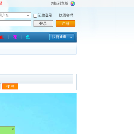
部
切换到宽版
记住登录
找回密码
登录
注册
红
花
鱼
快捷通道
×