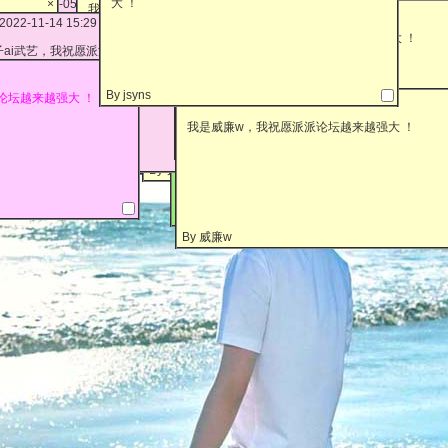
大 ！
13]条 2022-05-26 00:08
×
×
×
我是我沉溺于美，我祝愿派派论坛越来越强大 ！
第[21]条 2022-12-12 20:17
我是myy，我祝愿派派论坛越来越强大 ！
2022-11-14 15:29
×
55
×
了吗
是lizzy3210，我祝愿派派论坛越来越强大 ！ 长长
第[9]条 2021-12-28 23:29
×
体健康！ 然后，天
我是xianliu，我祝愿派派论坛越来越强大 ！
久！！ 永远都在！！！
ai武艺，我祝愿派派论坛越来越强大 ！
多赚点钱 ！
我是我们的岁月间，我祝愿派派小说论坛越来越强大
By 心诚如玉
×
第[15]条 2022-05-30 14:38
By 梅卿卿
！
By jsyns
论坛越来越强大 ！
第[24]条 2023-04-06 11:11
我是水殇紫伞，我祝愿派派论坛越来越强大 ！这
By 我沉溺于美
By myy
这么久了，有些些可惜原来的账号~但是重头再来
我是威廉w，我祝愿派派论坛越来越强大 ！
很 好~至少你回来了
 lizzy3210
By xianliu
ai武艺
By 我们的岁月间
By 水殇紫伞
By 威廉w